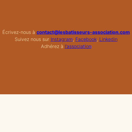
Écrivez-nous à
contact@lesbatisseurs-association.com
Suivez nous sur
Instagram
,
Facebook
,
Linkedin
Adhérez à
l’association