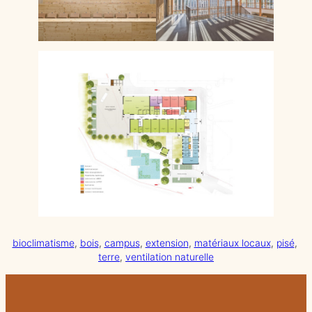
bioclimatisme
, 
bois
, 
campus
, 
extension
, 
matériaux locaux
, 
pisé
, 
terre
, 
ventilation naturelle