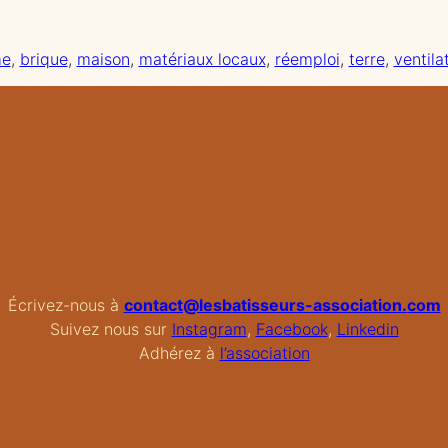
me
, 
brique
, 
maison
, 
matériaux locaux
, 
réemploi
, 
terre
, 
ventila
Écrivez-nous à
contact@lesbatisseurs-association.com
Suivez nous sur
Instagram
,
Facebook
,
Linkedin
Adhérez à
l’association