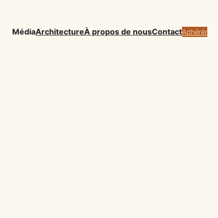
Média
Architecture
À propos de nous
Contact
Adhérér