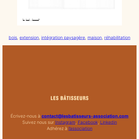
bois
, 
extension
, 
intégration paysagère
, 
maison
, 
réhabilitation
Écrivez-nous à
contact@lesbatisseurs-association.com
Suivez nous sur
Instagram
,
Facebook
,
Linkedin
Adhérez à
l’association