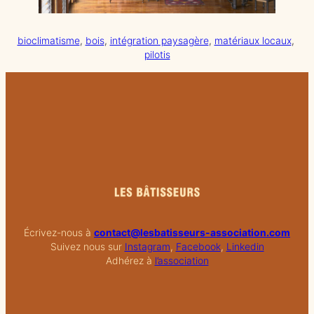
bioclimatisme
, 
bois
, 
intégration paysagère
, 
matériaux locaux
, 
pilotis
Écrivez-nous à
contact@lesbatisseurs-association.com
Suivez nous sur
Instagram
,
Facebook
,
Linkedin
Adhérez à
l’association